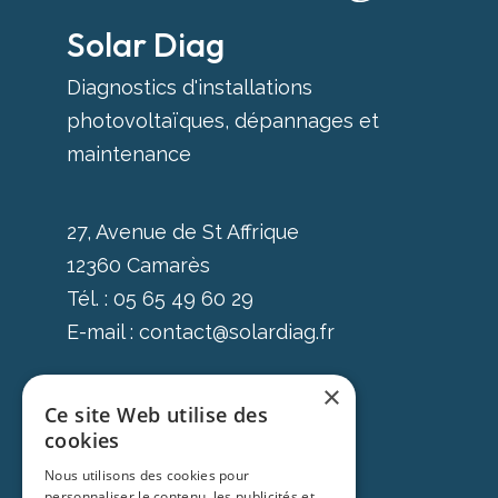
Solar Diag
Diagnostics d'installations
photovoltaïques, dépannages et
maintenance
27, Avenue de St Affrique
12360 Camarès
Tél. : 05 65 49 60 29
E-mail :
contact@solardiag.fr
×
Facebook
Instagram
Ce site Web utilise des
cookies
Nous utilisons des cookies pour
Accueil
personnaliser le contenu, les publicités et